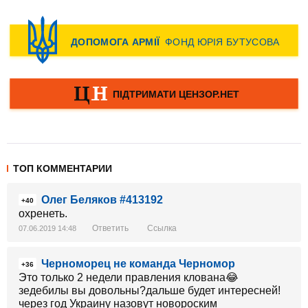
ТОП КОММЕНТАРИИ
Олег Беляков #413192
+40
охренеть.
Ответить
Ссылка
07.06.2019 14:48
Черноморец не команда Черномор
+36
Это только 2 недели правления клована😂
зедебилы вы довольны?дальше будет интересней!
через год Украину назовут новороским