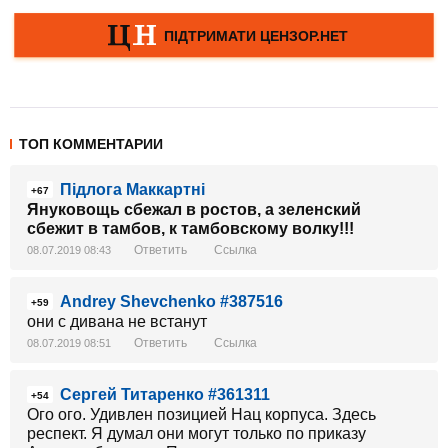
ТОП КОММЕНТАРИИ
Підлога Маккартні
+67
Януковощь сбежал в ростов, а зеленский
сбежит в тамбов, к тамбовскому волку!!!
Ответить
Ссылка
08.07.2019 08:43
Andrey Shevchenko #387516
+59
они с дивана не встанут
Ответить
Ссылка
08.07.2019 08:51
Сергей Титаренко #361311
+54
Ого ого. Удивлен позицией Нац корпуса. Здесь
респект. Я думал они могут только по приказу