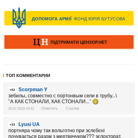
ТОП КОММЕНТАРИИ
Scorpman Y
+52
зебилы, совместно с портонвым сели в трубу...\
"А КАК СТОНАЛИ, КАК СТОНАЛИ..."
Ответить
Ссылка
25.07.2019 15:41
Lyusi UA
+33
портняра чому так вольготно при зєлєбєні
почувається разом з мертвечуком??? зєлохторат,