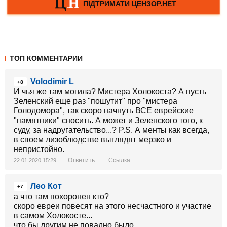
ТОП КОММЕНТАРИИ
Volodimir L
+8
И чья же там могила? Мистера Холокоста? А пусть
Зеленский еще раз "пошутит" про "мистера
Голодомора", так скоро начнуть ВСЕ еврейские
"памятники" сносить. А может и Зеленского того, к
суду, за надругательство...? P.S. А менты как всегда,
в своем лизоблюдстве выглядят мерзко и
непристойно.
Ответить
Ссылка
22.01.2020 15:29
Лео Кот
+7
а что там похоронен кто?
скоро евреи повесят на этого несчастного и участие
в самом Холокосте...
что бы другим не повадно было....