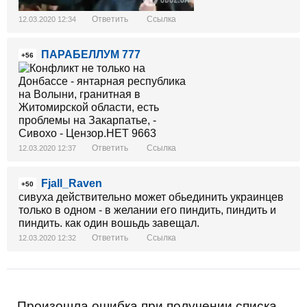
Ответить
Ссылка
12.03.2020 12:34
ПАРАБЕЛЛУМ 777
+56
Ответить
Ссылка
12.03.2020 12:37
Fjall_Raven
+50
сивуха действительно может обьединить украинцев
только в одном - в желании его пиндить, пиндить и
пиндить. как один вошьдь завещал.
Ответить
Ссылка
12.03.2020 12:32
Произошла ошибка при получении списка