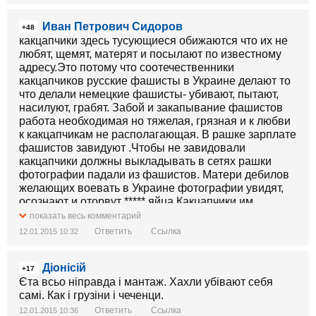
Иван Петрович Сидоров
+48
какцапчики здесь тусующиеся обижаются что их не
любят, щемят, матерят и посылают по известному
адресу.Это потому что соотечественники
какцапчиков русские фашисты в Украине делают то
что делали немецкие фашисты- убивают, пытают,
насилуют, грабят. Забой и закапывание фашистов
работа необходимая но тяжелая, грязная и к любви
к какцапчикам не располагающая. В рашке зарплате
фашистов завидуют .Чтобы не завидовали
какцапчики должны выкладывать в сетях рашки
фотографии падали из фашистов. Матери дебилов
желающих воевать в Украине фотографии увидят,
осознают и оторвут ***** яйца.Какцапчики им
помогут -кастрировать педофила святое дело.
показать весь комментарий
Любить после этого какцапчиков здесь все равно на
Ответить
Ссылка
12.01.2015 10:32
будут. Но щемить, материть и посылать по
известному адресу будут меньше.
Діонісій
+17
Єта всьо ніправда і мантаж. Хахли убівают себя
самі. Как і грузіни і чеченци.
Ответить
Ссылка
12.01.2015 10:36