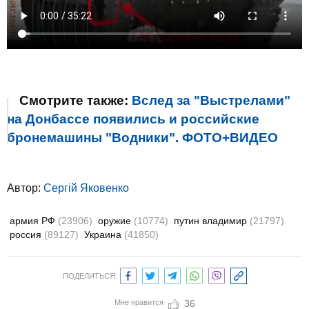
Смотрите также:
Вслед за "Выстрелами"
на Донбассе появились и российские
бронемашины "Водники". ФОТО+ВИДЕО
Автор:
Сергій Яковенко
армия РФ
(23906)
оружие
(10774)
путин владимир
(21797)
россия
(89127)
Украина
(41850)
ПОДЕЛИТЬСЯ:
Мне нравится
36