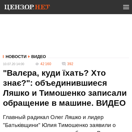
НОВОСТИ
ВИДЕО
42 160
392
10.07.20 14:00
"Валєра, куди їхать? Хто
знає?": объединившиеся
Ляшко и Тимошенко записали
обращение в машине. ВИДЕО
Главный радикал Олег Ляшко и лидер
"Батьківщини" Юлия Тимошенко заявили о