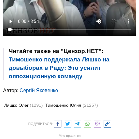
Читайте также на "Цензор.НЕТ":
Тимошенко поддержала Ляшко на
довыборах в Раду: Это усилит
оппозиционную команду
Автор:
Сергій Яковенко
Ляшко Олег
(1291)
Тимошенко Юлия
(21257)
ПОДЕЛИТЬСЯ:
Мне нравится