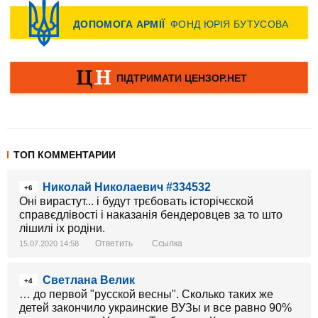
ТОП КОММЕНТАРИИ
Николай Николаевич #334532
+6
Оні вирастут... і будут трєбовать історічєской
справєдлівості і наказанія бендеровцев за то што
лішилі іх родіни.
Ответить
Ссылка
15.07.2020 14:58
Светлана Велик
+4
… до первой "русской весны". Сколько таких же
детей закончило украинские ВУЗы и все равно 90%