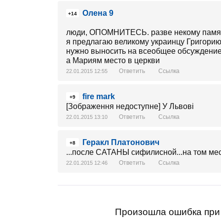
Олена 9
+14
люди, ОПОМНИТЕСЬ. разве некому памят
я предлагаю великому украинцу Григори
нужно выносить на всеобщее обсуждени
а Мариям место в церкви
Ответить
Ссылка
22.01.2015 12:55
fire mark
+9
[Зображення недоступне] У Львові
Ответить
Ссылка
22.01.2015 13:10
Геракл Платонович
+8
...после САТАНЫ сифилисной...на том 
Ответить
Ссылка
22.01.2015 12:46
Произошла ошибка при 