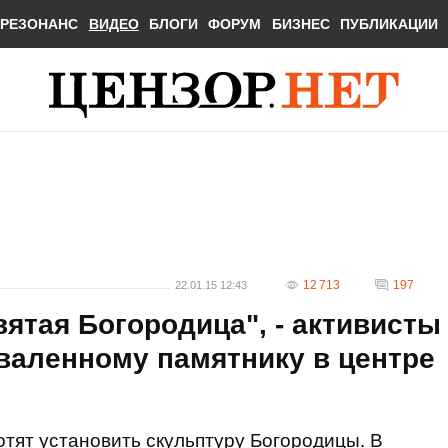
РЕЗОНАНС
ВИДЕО
БЛОГИ
ФОРУМ
БИЗНЕС
ПУБЛИКАЦИИ
12 713
197
22.01.15 12:43
вятая Богородица", - активисты
валенному памятнику в центре
отят установить скульптуру Богородицы. В