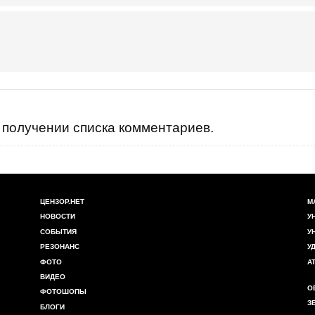
получении списка комментариев.
ЦЕНЗОР.НЕТ
М
НОВОСТИ
У
СОБЫТИЯ
У
РЕЗОНАНС
У
ФОТО
А
ВИДЕО
О
ФОТОШОПЫ
З
БЛОГИ