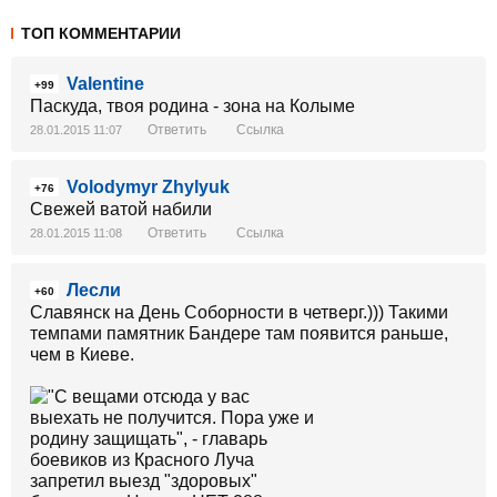
ТОП КОММЕНТАРИИ
Valentine
+99
Паскуда, твоя родина - зона на Колыме
Ответить
Ссылка
28.01.2015 11:07
Volodymyr Zhylyuk
+76
Свежей ватой набили
Ответить
Ссылка
28.01.2015 11:08
Лесли
+60
Славянск на День Соборности в четверг.))) Такими
темпами памятник Бандере там появится раньше,
чем в Киеве.