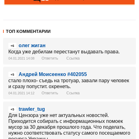
ТОП КОММЕНТАРИИ
олег жиган
+6
Когда уже дебилам перестанут выдавать права.
Ответить
Ссылка
04.01.2021 14:08
Андрей Моисеенко #402055
+5
стало плохо- съедь на тротуар, завали пару человек
и сразу попустит. охренеть.
Ответить
Ссылка
04.01.2021 14:12
trawler_tug
+5
Для Цензора уже нет актуальных новостей.
Приходится собирать с информационных помоек
мусор за 30 декабря прошлого года. Что поделать,
нужно соответствовать статусу самого посещаемого
ресурса Украины.