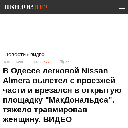
НОВОСТИ
ВИДЕО
11 622
33
04.01.21 14:04
В Одессе легковой Nissan
Almera вылетел с проезжей
части и врезался в открытую
площадку "МакДональдса",
тяжело травмировав
женщину. ВИДЕО