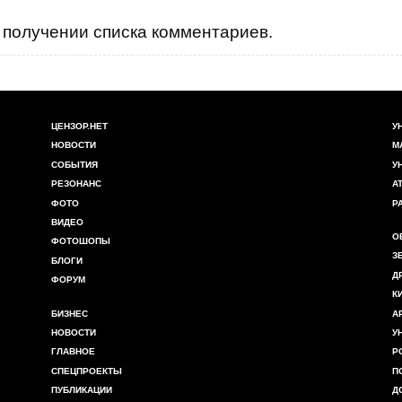
получении списка комментариев.
ЦЕНЗОР.НЕТ
У
НОВОСТИ
М
СОБЫТИЯ
У
РЕЗОНАНС
А
ФОТО
Р
ВИДЕО
О
ФОТОШОПЫ
З
БЛОГИ
Д
ФОРУМ
К
БИЗНЕС
А
НОВОСТИ
У
ГЛАВНОЕ
Р
СПЕЦПРОЕКТЫ
П
ПУБЛИКАЦИИ
Д