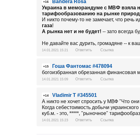
Bandera Rosa
+16
Украина в меморандуме с МВФ взяла н
тарифообразованию на рынке природн
И никто почему-то не замечает, что речь 
газа
!
А рынка нет и не будет!
-- зато всегда б
Не давайте вас дурить, громадяне -- к в
Ответить
Ссылка
14.01.2021 15:21
Гоша Фантомас #478094
+15
богоизбранная обрезанная финансовая ма
Ответить
Ссылка
14.01.2021 15:09
Vladimir T #345501
+14
А никто не хочет спросить у МВФ "Что
Когда себестоимость добычи украинского г
куб.м. - это, *****, "рыночное" тарифообр
Ответить
Ссылка
14.01.2021 15:23