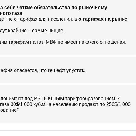
а себя четкие обязательства по рыночному
ого газа
идёт не о тарифах для населения, а
о тарифах на рынке
удут крайние -- самые нищие.
ашим тарифам на газ, МВФ не имеет никакого отношения.
фия опасается, что гешефт упустит...
 они понимают под РЫНОЧНЫМ тарифообразованием"?
аза 30$/1 000 куб.м., а населению продают по 250$/1 000
азование?