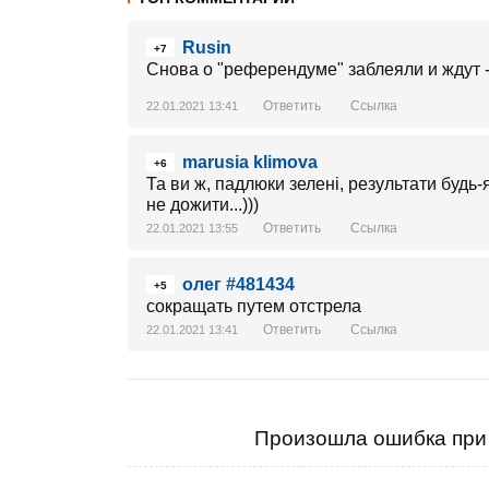
Rusin
+7
Снова о "референдуме" заблеяли и ждут -
Ответить
Ссылка
22.01.2021 13:41
marusia klimova
+6
Та ви ж, падлюки зелені, результати будь
не дожити...)))
Ответить
Ссылка
22.01.2021 13:55
олег #481434
+5
сокращать путем отстрела
Ответить
Ссылка
22.01.2021 13:41
Произошла ошибка при 