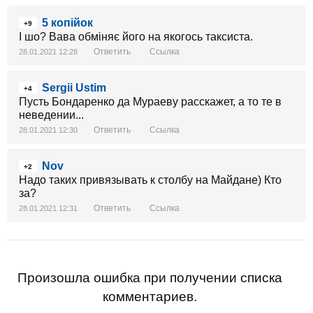
5 копійок
+9
І шо? Вава обміняє його на якогось таксиста.
Ответить
Ссылка
28.01.2021 12:28
Sergii Ustim
+4
Пусть Бондаренко да Мураеву расскажет, а то те в
неведении...
Ответить
Ссылка
28.01.2021 12:30
Nov
+2
Надо таких привязывать к столбу на Майдане) Кто
за?
Ответить
Ссылка
28.01.2021 12:31
Произошла ошибка при получении списка
комментариев.