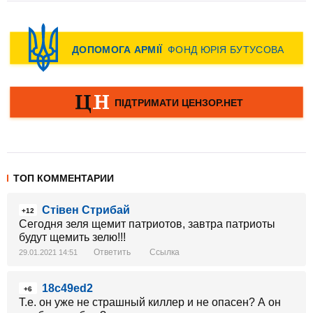
ТОП КОММЕНТАРИИ
Стівен Стрибай
+12
Сегодня зеля щемит патриотов, завтра патриоты
будут щемить зелю!!!
Ответить
Ссылка
29.01.2021 14:51
18c49ed2
+6
Т.е. он уже не страшный киллер и не опасен? А он