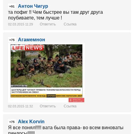
Антон Чигур
+91
та пофиг !! Чем быстрее вы там друг друга
поубиваете, тем лучше !
Ответить
Ссылка
02.03.2015 11:29
Агамемнон
+75
Ответить
Ссылка
02.03.2015 11:32
Alex Korvin
+75
Я все понял!!!!! вата была права- во всем виноваты
пиндосы!!!!!!