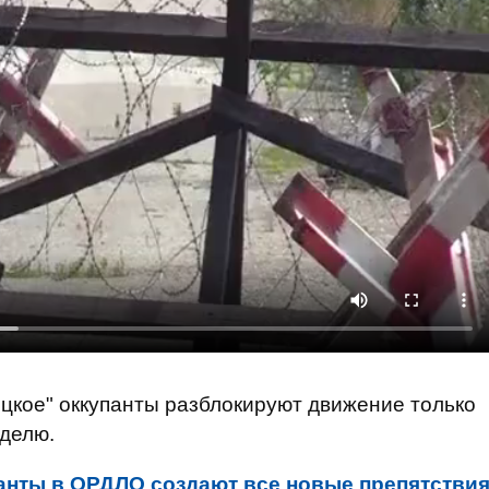
цкое" оккупанты разблокируют движение только
делю.
анты в ОРДЛО создают все новые препятстви