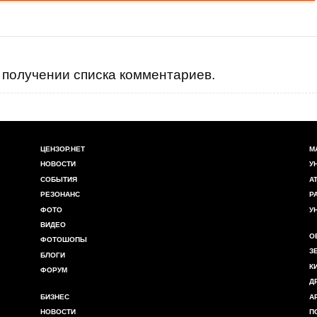
получении списка комментариев.
ЦЕНЗОР.НЕТ
М
НОВОСТИ
У
СОБЫТИЯ
А
РЕЗОНАНС
Р
ФОТО
У
ВИДЕО
О
ФОТОШОПЫ
З
БЛОГИ
К
ФОРУМ
Д
БИЗНЕС
А
НОВОСТИ
П