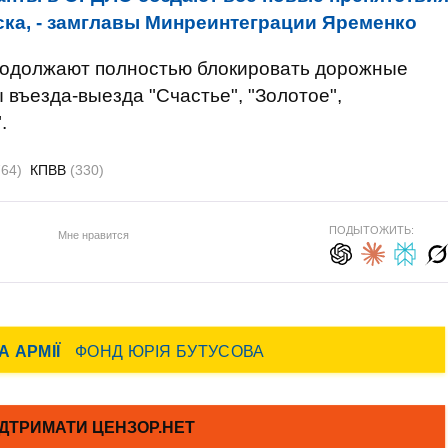
ска, - замглавы Минреинтеграции Яременко
родолжают полностью блокировать дорожные
 въезда-выезда "Счастье", "Золотое",
".
764)
КПВВ
(330)
ПОДЫТОЖИТЬ:
Мне нравится