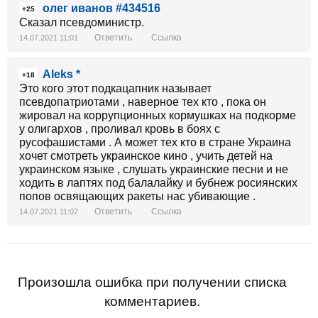
олег иванов #434516
+25
Сказал псевдоминистр.
Ответить
Ссылка
14.07.2021 11:01
Aleks *
+18
Это кого этот подкацапник называет
псевдопатриотами , наверное тех кто , пока он
жировал на коррупционных кормушках на подкорме
у олигархов , проливал кровь в боях с
русофашистами . А может тех кто в стране Украина
хочет смотреть украинское кино , учить детей на
украинском языке , слушать украинские песни и не
ходить в лаптях под балалайку и бубнеж росиянских
попов освящающих ракеты нас убивающие .
Ответить
Ссылка
14.07.2021 11:07
Произошла ошибка при получении списка
комментариев.