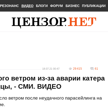
РЕЗОНАНС
ВИДЕО
БЛОГИ
ФОРУМ
БИЗНЕС
ПУБЛИКАЦИИ
29 415
61
18.07.21 00:47
го ветром из-за аварии катера
дцы, - СМИ. ВИДЕО
сло ветром после неудачного парасейлинга на
ие.