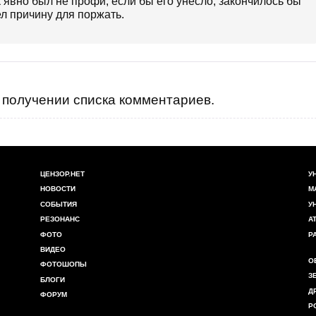
явно был не профи, если бы его унесло, закончилось бы
л причину для поржать.
получении списка комментариев.
ЦЕНЗОР.НЕТ
У
НОВОСТИ
М
СОБЫТИЯ
У
РЕЗОНАНС
А
ФОТО
Р
ВИДЕО
О
ФОТОШОПЫ
З
БЛОГИ
Д
ФОРУМ
Р