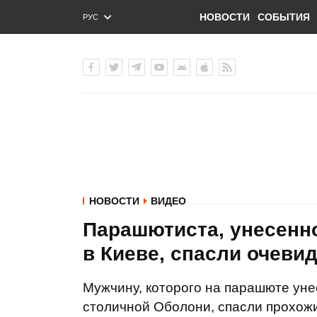
НОВОСТИ
СОБЫТИЯ
РУС
ENG
УКР
НОВОСТИ
ВИДЕО
Парашютиста, унесенно
в Киеве, спасли очеви
Мужчину, которого на парашюте уне
столичной Оболони, спасли прохож