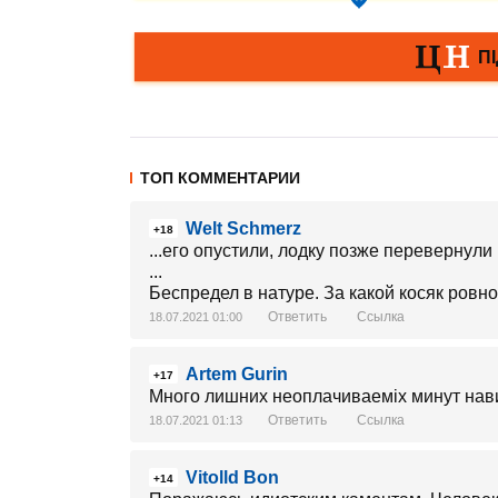
ТОП КОММЕНТАРИИ
Welt Schmerz
+18
...его опустили, лодку позже перевернули 
...
Беспредел в натуре. За какой косяк ров
Ответить
Ссылка
18.07.2021 01:00
Artem Gurin
+17
Много лишних неоплачиваеміх минут нави
Ответить
Ссылка
18.07.2021 01:13
Vitolld Bon
+14