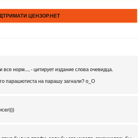
и все норм..., - цитирует издание слова очевидца.
ного парашютиста на парашу загнали? о_О
сел)))