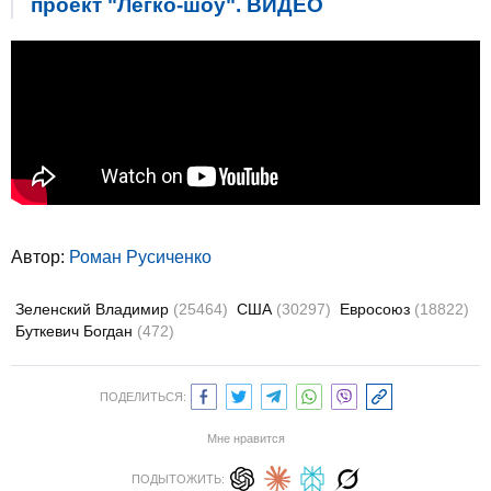
проект "Легко-шоу". ВИДЕО
Автор:
Роман Русиченко
Зеленский Владимир
(25464)
США
(30297)
Евросоюз
(18822)
Буткевич Богдан
(472)
ПОДЕЛИТЬСЯ:
Мне нравится
ПОДЫТОЖИТЬ: