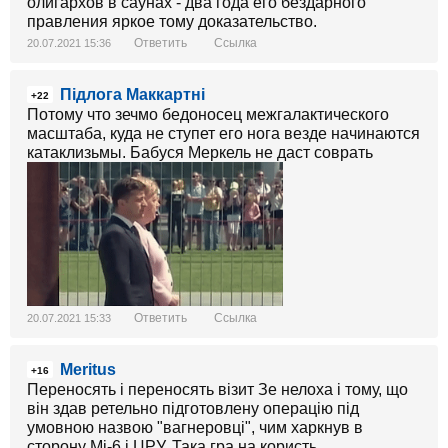
олигархов в саунах - два года его бездарного
правления яркое тому доказательство.
Ответить
Ссылка
20.07.2021 15:36
Підлога Маккартні
+22
Потому что зечмо бедоносец межгалактического
масштаба, куда не ступет его нога везде начинаются
катаклизьмы. Бабуся Меркель не даст соврать
Ответить
Ссылка
20.07.2021 15:33
Meritus
+16
Переносять і переносять візит Зе нелоха і тому, що
він здав ретельно підготовлену операцію під
умовною назвою "вагнеровці", чим харкнув в
сторону Мі-6 і ЦРУ. Така гра на користь