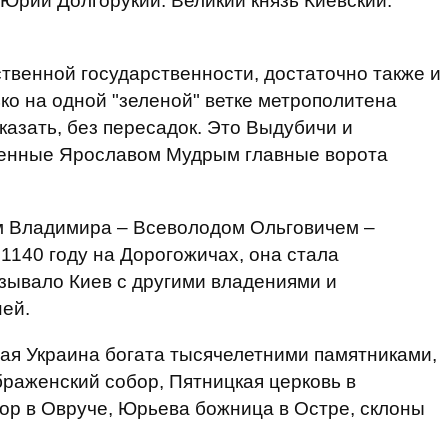
Юрий Долгорукий. Великий князь Киевский.
ственной государственности, достаточно также и
ько на одной "зеленой" ветке метрополитена
сказать, без пересадок. Это Выдубичи и
оенные Ярославом Мудрым главные ворота
м Владимира – Всеволодом Ольговичем –
1140 году на Дорогожичах, она стала
зывало Киев с другими владениями и
ей.
шая Украина богата тысячелетними памятниками,
раженский собор, Пятницкая церковь в
ор в Овруче, Юрьева божница в Остре, склоны