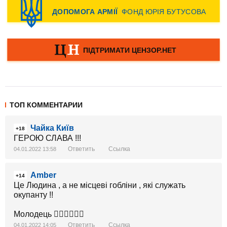
ТОП КОММЕНТАРИИ
Чайка Київ
+18
ГЕРОЮ СЛАВА !!!
Ответить
Ссылка
04.01.2022 13:58
Amber
+14
Це Людина , а не місцеві гобліни , які служать
окупанту !!
Молодець 👍🏼👍🏼👍🏼
Ответить
Ссылка
04.01.2022 14:05