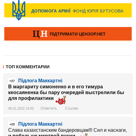
ТОП КОММЕНТАРИИ
Підлога Маккартні
+27
В маргариту симоненко и в его тимура
кеосаяненка бы пару очередей выстрелили бы
для профилактики
Ответить
Ссылка
08.01.2022 19:05
Підлога Маккартні
+25
Слава казахстанским бандеровцам!!! Сил и наснаги,
и побольше мертвой русни