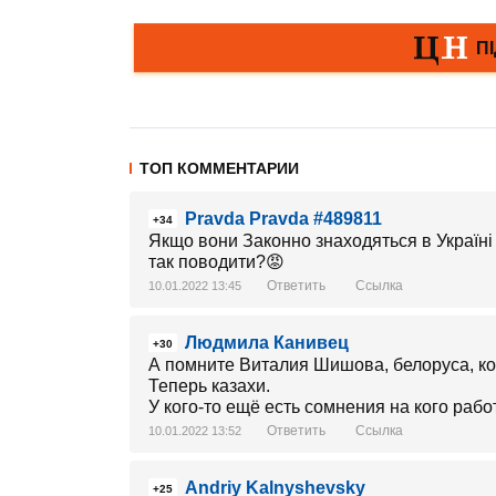
ТОП КОММЕНТАРИИ
Pravda Pravda #489811
+34
Якщо вони Законно знаходяться в Україні
так поводити?😡
Ответить
Ссылка
10.01.2022 13:45
Людмила Канивец
+30
А помните Виталия Шишова, белоруса, к
Теперь казахи.
У кого-то ещё есть сомнения на кого рабо
Ответить
Ссылка
10.01.2022 13:52
Andriy Kalnyshevsky
+25