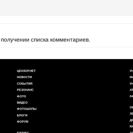
получении списка комментариев.
ЦЕНЗОР.НЕТ
У
НОВОСТИ
М
СОБЫТИЯ
У
РЕЗОНАНС
А
ФОТО
Р
ВИДЕО
О
ФОТОШОПЫ
З
БЛОГИ
Д
ФОРУМ
К
БИЗНЕС
А