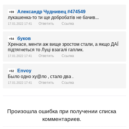
Александр Чуднивец #474549
+59
лукашенка-то ти ще добробатів не бачив...
Ответить
Ссылка
17.01.2022 17:41
буков
+54
Хренасе, менти аж вище зростом стали, а якщо ДАЇ
підтягнеться то Луці взагалі гаплик.
Ответить
Ссылка
17.01.2022 17:41
Envoy
+52
Было одно ху@ло , стало два .
Ответить
Ссылка
17.01.2022 17:41
Произошла ошибка при получении списка
комментариев.