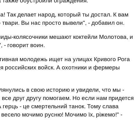
а также обустроили ограждения.
а! Так делает народ, который ты достал. К вам
 твари. Вы нас просто вывели", - добавил он.
лиды-колясочники мешают коктейли Молотова, и
 - говорит воин.
ктивная молодежь ищет на улицах Кривого Рога
я российских войск. А охотники и фермеры
лянулись в свою историю и увидели, что мы -
ы все друг другу помогаем. Но если нам придется
А герць - це смертельний танок. Тому слава
, весело мочимо русню! Мочимо їх, ріжемо!" -