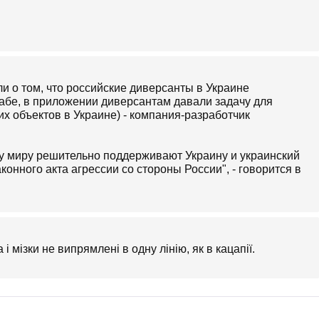
ли о том, что российские диверсанты в Украине
табе, в приложении диверсантам давали задачу для
х объектов в Украине) - компания-разработчик
у миру решительно поддерживают Украину и украинский
онного акта агрессии со стороны России", - говорится в
 мізки не випрямлені в одну лінію, як в кацапії.