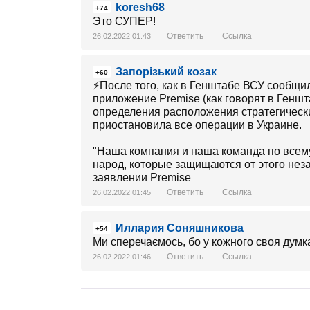
koresh68
+74
Это СУПЕР!
Ответить
Ссылка
26.02.2022 01:43
Запорізький козак
+60
⚡️После того, как в Генштабе ВСУ сообщи
приложение Premise (как говорят в Генш
определения расположения стратегически
приостановила все операции в Украине.
"Наша компания и наша команда по всем
народ, которые защищаются от этого незак
заявлении Premise
Ответить
Ссылка
26.02.2022 01:45
Иллария Соняшникова
+54
Ми сперечаємось, бо у кожного своя думка і
Ответить
Ссылка
26.02.2022 01:46