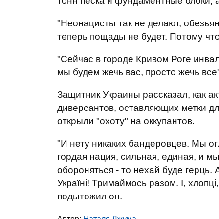
тонн песка и фундаментные блоки, 
"Неонацисты так не делают, обезьян
теперь пощады не будет. Потому что
"Сейчас в городе Кривом Роге инва
мы будем жечь вас, просто жечь все",
Защитник Украины рассказал, как а
диверсантов, оставляющих метки дл
открыли "охоту" на оккупантов.
"И нету никаких бандеровцев. Мы ог
гордая нация, сильная, единая, и м
обороняться - то нехай буде герць. 
Україні! Тримаймось разом. І, хлопці
подытожил он.
Автор:
Наталя Джума