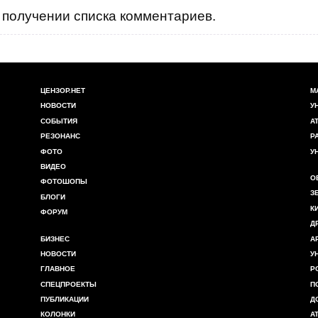
получении списка комментариев.
ЦЕНЗОР.НЕТ
М
НОВОСТИ
У
СОБЫТИЯ
А
РЕЗОНАНС
Р
ФОТО
У
ВИДЕО
О
ФОТОШОПЫ
З
БЛОГИ
К
ФОРУМ
Д
БИЗНЕС
А
НОВОСТИ
У
ГЛАВНОЕ
Р
СПЕЦПРОЕКТЫ
П
ПУБЛИКАЦИИ
Д
КОЛОНКИ
А