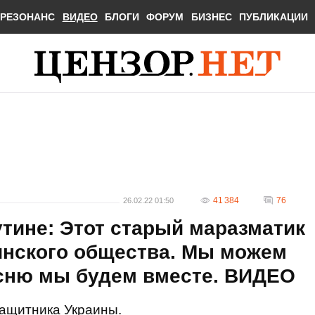
РЕЗОНАНС
ВИДЕО
БЛОГИ
ФОРУМ
БИЗНЕС
ПУБЛИКАЦИИ
41 384
76
26.02.22 01:50
тине: Этот старый маразматик
инского общества. Мы можем
усню мы будем вместе. ВИДЕО
защитника Украины.