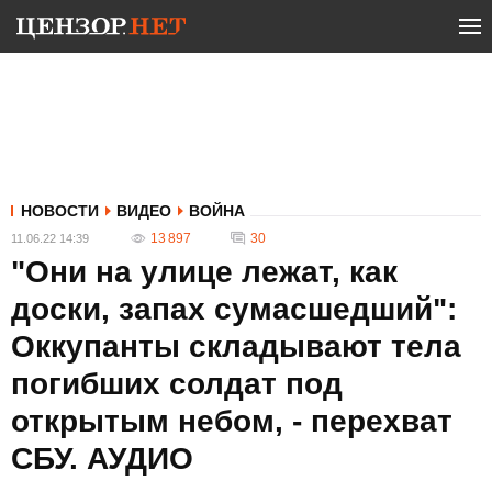
НОВОСТИ
ВИДЕО
ВОЙНА
13 897
30
11.06.22 14:39
"Они на улице лежат, как
доски, запах сумасшедший":
Оккупанты складывают тела
погибших солдат под
открытым небом, - перехват
СБУ. АУДИО