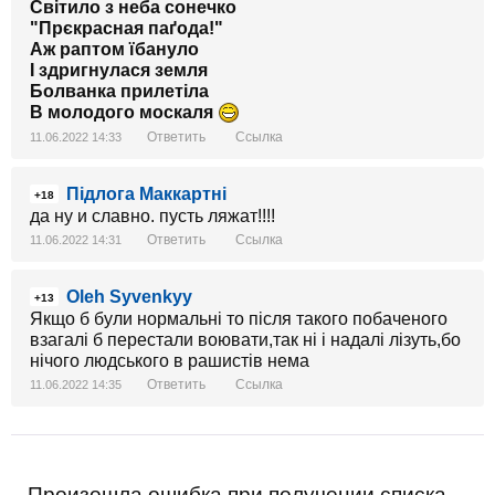
Світило з неба сонечко
"Прєкрасная паґода!"
Аж раптом їбануло
І здригнулася земля
Болванка прилетіла
В молодого москаля
Ответить
Ссылка
11.06.2022 14:33
Підлога Маккартні
+18
да ну и славно. пусть ляжат!!!!
Ответить
Ссылка
11.06.2022 14:31
Oleh Syvenkyy
+13
Якщо б були нормальні то після такого побаченого
взагалі б перестали воювати,так ні і надалі лізуть,бо
нічого людського в рашистів нема
Ответить
Ссылка
11.06.2022 14:35
Произошла ошибка при получении списка