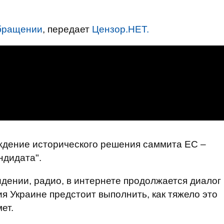
бращении
, передает
Цензор.НЕТ.
ждение исторического решения саммита ЕС –
ндидата".
идении, радио, в интернете продолжается диалог
вия Украине предстоит выполнить, как тяжело это
ет.