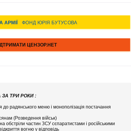
ЗА ТРИ РОКИ :
ня до радянського меню і монополізація постачання
єянам (Розведення військ)
ь на обстріли частин ЗСУ сєпаратистами і російськими
ідкриття вогню у відповідь