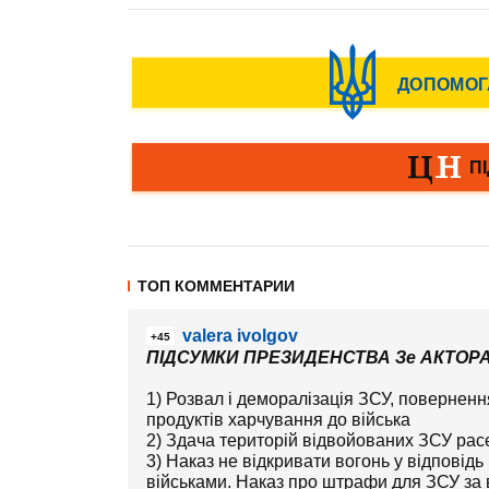
ТОП КОММЕНТАРИИ
valera ivolgov
+45
ПІДСУМКИ ПРЕЗИДЕНСТВА Зе АКТОРА 
1) Розвал і деморалізація ЗСУ, повернен
продуктів харчування до війська
2) Здача територій відвойованих ЗСУ рас
3) Наказ не відкривати вогонь у відповід
військами. Наказ про штрафи для ЗСУ за в