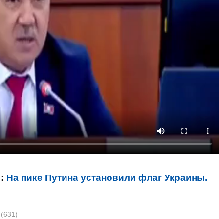
":
На пике Путина установили флаг Украины.
к
(631)