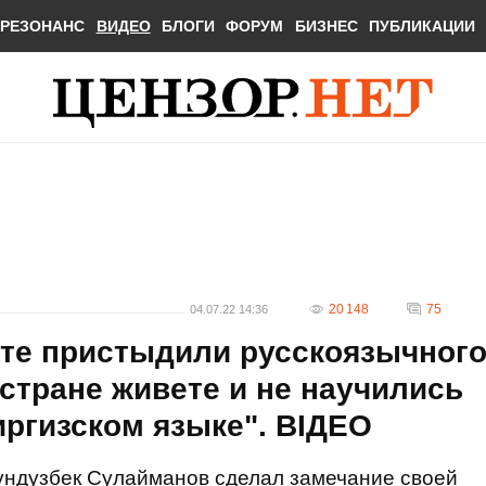
РЕЗОНАНС
ВИДЕО
БЛОГИ
ФОРУМ
БИЗНЕС
ПУБЛИКАЦИИ
20 148
75
04.07.22 14:36
нте пристыдили русскоязычног
 стране живете и не научились
иргизском языке". ВIДЕО
ундузбек Сулайманов сделал замечание своей