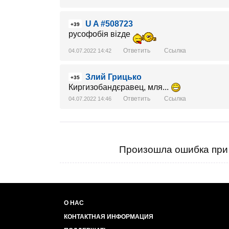
U A #508723
+39
русофобія віzде
Ответить
Ссылка
04.07.2022 14:42
Злий Грицько
+35
Киргизобандєравец, мля...
Ответить
Ссылка
04.07.2022 14:46
Произошла ошибка при 
О НАС
КОНТАКТНАЯ ИНФОРМАЦИЯ