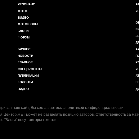
РЕЗОНАНС
А
ФОТО
У
ВИДЕО
О
ФОТОШОПЫ
К
БЛОГИ
З
ФОРУМ
Д
БИЗНЕС
А
НОВОСТИ
П
ГЛАВНОЕ
Р
СПЕЦПРОЕКТЫ
У
ПУБЛИКАЦИИ
А
КОЛОНКИ
Г
ВИДЕО
Д
ривая наш сайт, Вы соглашаетесь с
политикой конфиденциальности
.
я Цензор.НЕТ может не разделять позицию авторов. Ответственность за ма
ле "Блоги" несут авторы текстов.