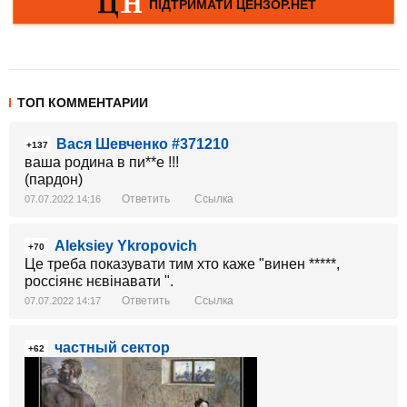
ТОП КОММЕНТАРИИ
Вася Шевченко #371210
+137
ваша родина в пи**е !!!
(пардон)
Ответить
Ссылка
07.07.2022 14:16
Aleksiey Ykropovich
+70
Це треба показувати тим хто каже "винен *****,
россіянє нєвінавати ".
Ответить
Ссылка
07.07.2022 14:17
частный сектор
+62