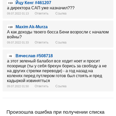
Йцу Кенг #461207
+13
а директора САП уже назначил???
Ответить
Ссылка
09.07.2022 01:13
Maxim Ak-Murza
+10
А как доходы твоего босса Бени возросли с началом
войны?
Ответить
Ссылка
09.07.2022 01:33
Вячеслав #508718
+6
а этот зеленый балабол все ходит ноет и просит
позорище (ты у себя брехун борись за свободу а не
на других стрелки переводи) - а год назад на
коленях перед путлером готов был стоять и пред
кадыркой извинятться
Ответить
Ссылка
09.07.2022 01:50
Произошла ошибка при получении списка