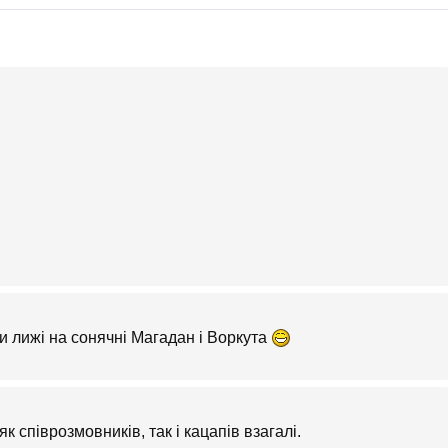
 лижі на сонячні Магадан і Воркута
к співрозмовників, так і кацапів взагалі.