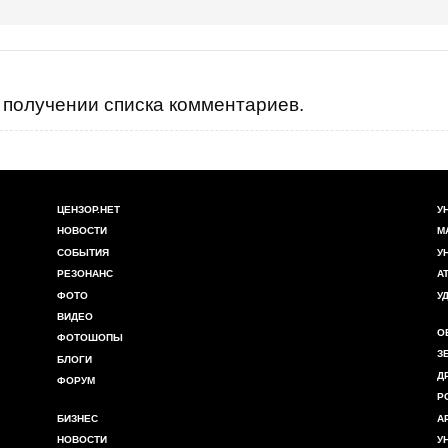
получении списка комментариев.
ЦЕНЗОР.НЕТ
У
НОВОСТИ
М
СОБЫТИЯ
У
РЕЗОНАНС
А
ФОТО
У
ВИДЕО
О
ФОТОШОПЫ
З
БЛОГИ
Д
ФОРУМ
Р
БИЗНЕС
А
НОВОСТИ
У