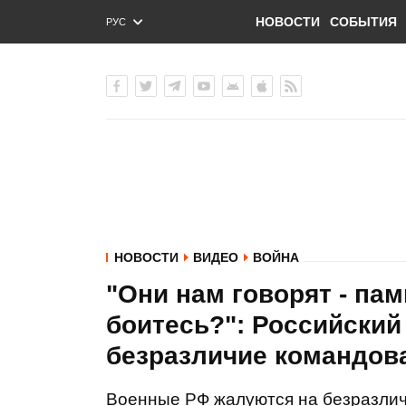
НОВОСТИ
СОБЫТИЯ
РУС
ENG
УКР
НОВОСТИ
ВИДЕО
ВОЙНА
"Они нам говорят - па
боитесь?": Российский
безразличие командова
Военные РФ жалуются на безразлич