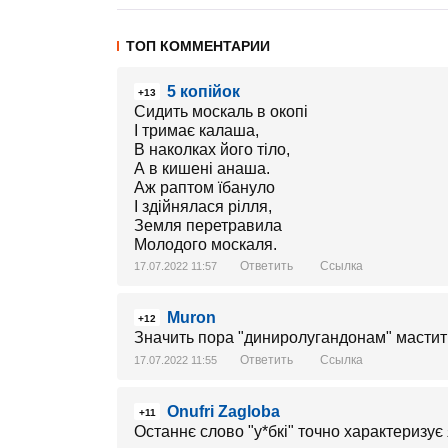
ТОП КОММЕНТАРИИ
5 копійок
+13
Сидить москаль в окопі
І тримає калаша,
В наколках його тіло,
А в кишені анаша.
Аж раптом їбануло
І здійнялася рілля,
Земля перетравила
Молодого москаля.
Ответить
Ссылка
17.07.2022 11:57
Muron
+12
Значить пора "диниролугандонам" мастити
Ответить
Ссылка
17.07.2022 11:55
Onufri Zagloba
+11
Останнє слово "у*бкі" точно характеризує я