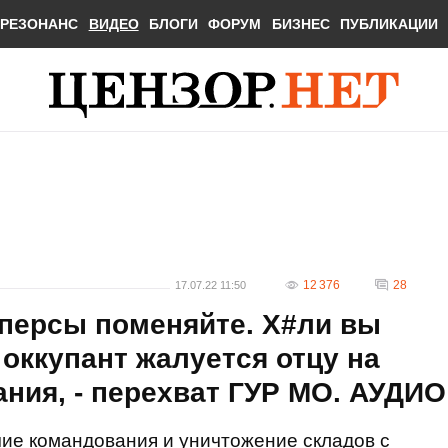
РЕЗОНАНС
ВИДЕО
БЛОГИ
ФОРУМ
БИЗНЕС
ПУБЛИКАЦИИ
12 376
28
17.07.22 11:50
мперсы поменяйте. Х#ли вы
 оккупант жалуется отцу на
ния, - перехват ГУР МО. АУДИО
ие командования и уничтожение складов с