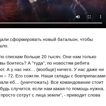
щали сформировать новый батальон, чтобы
шло.
по спискам больше 20 тысяч. Они нам только
вы боитесь? А "туда", по новостям ребята
т. А у нас них… (вообще) ничего. У нас даже ни
дин – 72. Его сожгли. Наши склады с боеприпасами
чали еб… (уничтожать). Все командование стоит
ибудь случится, если нам какая-то помощь нужна,
просто сотрут с лица земли", - приводит слова