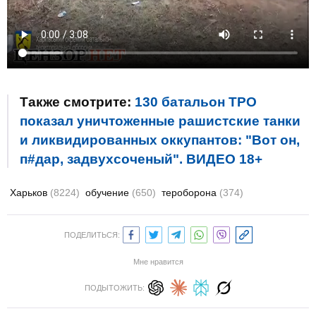
Также смотрите:
130 батальон ТРО
показал уничтоженные рашистские танки
и ликвидированных оккупантов: "Вот он,
п#дар, задвухсоченый". ВИДЕО 18+
Харьков
(8224)
обучение
(650)
тероборона
(374)
ПОДЕЛИТЬСЯ:
Мне нравится
ПОДЫТОЖИТЬ: