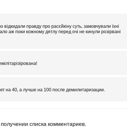
о відкидали правду про расєйкіну суть, замовчували їхні
вало аж поки кожному дятлу перед очі не кинули розірвані
емілітарізірована!
т на 40, а лучше на 100 после демилитаризации.
получении списка комментариев.