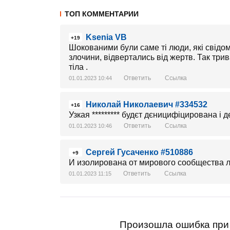
ТОП КОММЕНТАРИИ
Ksenia VB
+19
Шокованими були саме ті люди, які свідом
злочини, відвертались від жертв. Так три
тіла .
Ответить
Ссылка
01.01.2023 10:44
Николай Николаевич #334532
+16
Узкая ********* будєт дєницифіцирована і д
Ответить
Ссылка
01.01.2023 10:46
Сергей Гусаченко #510886
+9
И изолирована от мирового сообщества ле
Ответить
Ссылка
01.01.2023 11:15
Произошла ошибка при 