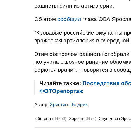
рашисты били из артиллерии.
Об этом
сообщил
глава ОВА Яросла
"Кровавые российские оккупанты п
вражеская артиллерия в очередной 
Этим обстрелом рашисты отобрали 
получила сквозное ранение обломка
борются врачи", - говорится в сооб
Читайте также:
Последствия обс
ФОТОрепортаж
Автор:
Христина Бедрик
обстрел
(34753)
Херсон
(3474)
Янушкевич Яро