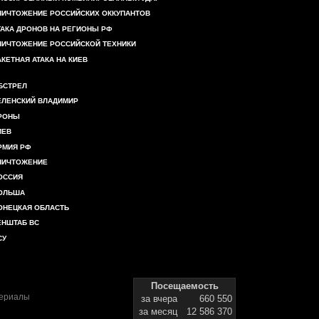
НИЧТОЖЕНИЕ РОССИЙСКИХ ОККУПАНТОВ
ТАКА ДРОНОВ НА РЕГИОНЫ РФ
НИЧТОЖЕНИЕ РОССИЙСКОЙ ТЕХНИКИ
АКЕТНАЯ АТАКА НА КИЕВ
БСТРЕЛ
ЕЛЕНСКИЙ ВЛАДИМИР
РОНЫ
ИЕВ
РМИЯ РФ
НИЧТОЖЕНИЕ
ОССИЯ
ОЛЬША
ОНЕЦКАЯ ОБЛАСТЬ
ЕНШТАБ ВС
СУ
Посещаемость
териалы
за вчера
660 550
за месяц
12 586 370