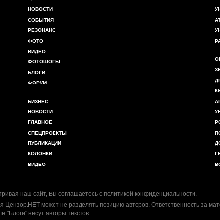
НОВОСТИ
У
СОБЫТИЯ
А
РЕЗОНАНС
У
ФОТО
Р
ВИДЕО
О
ФОТОШОПЫ
З
БЛОГИ
Д
ФОРУМ
К
БИЗНЕС
А
НОВОСТИ
У
ГЛАВНОЕ
Р
СПЕЦПРОЕКТЫ
П
ПУБЛИКАЦИИ
Д
КОЛОНКИ
Г
ВИДЕО
В
ривая наш сайт, Вы соглашаетесь с
политикой конфиденциальности
.
я Цензор.НЕТ может не разделять позицию авторов. Ответственность за ма
ле "Блоги" несут авторы текстов.