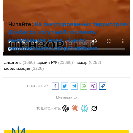
Читайте:
На оккупированных территориях
Донбасса могут мобилизовать
выпускников школ, - Центр
национального сопротивления
алкоголь
(1660)
армия РФ
(23898)
пожар
(6253)
мобилизация
(3228)
ПОДЕЛИТЬСЯ:
Мне нравится
ПОДЫТОЖИТЬ: