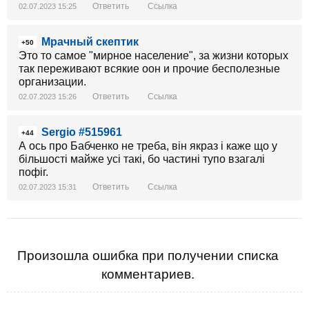
Ответить
Ссылка
02.07.2023 15:25
Мрачный скептик
+50
Это то самое "мирное население", за жизни которых
так переживают всякие оон и прочие бесполезные
организации.
Ответить
Ссылка
02.07.2023 15:26
Sergio #515961
+44
А ось про Бабченко не треба, вiн якраз i каже що у
бiльшостi майже усi такi, бо частинi тупо взагалi
пофiг.
Ответить
Ссылка
02.07.2023 15:31
Произошла ошибка при получении списка
комментариев.