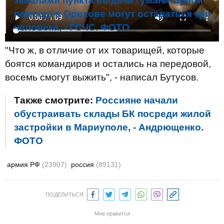
завалами пункта выдачи гуманитарной
помощи в Орехове могут оставаться три
человека, - ГСЧС. ФОТО
"Что ж, в отличие от их товарищей, которые
боятся командиров и остались на передовой,
восемь смогут выжить", - написал Бутусов.
Также смотрите:
Россияне начали
обустраивать склады БК посреди жилой
застройки в Мариуполе, - Андрющенко.
ФОТО
армия РФ
(23907)
россия
(89131)
ПОДЕЛИТЬСЯ:
Мне нравится