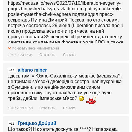
https://meduza.io/news/2023/07/10/liberation-evgeniy-
prigozhin-vstrechalsya-s-vladimirom-putinym-v-kremle-
posle-myatezha-chvk-vagnera подтвердил пресс-
секретарь Путина Дмитрий Песков: по его словам,
встреча состоялась 29 июня (Liberation писала про 1
июля) продолжалась почти три часа, на ней
присутствовали 35 человек. «Президент дал оценку
действиям компании на фронте в ходе СВО, а также
дал свою оценку событиям 24 июня», - сказал
показать весь комментарий
Песков. При этом непосредственно 29 июня
Ответить
Ссылка
10.07.2023 18:34
Пескова тоже спрашивали про местонахождение
Пригожина - но тогда он
albano miner
https://ria.ru/20230629/prigozhin-1881109341.html
+14
уверял , что в Кремле не знают, где находится
..десь там, у Южно-Сахалінську, мешкає (мешкала?,
основатель ЧВК Вагнера.
не тримаю зв'язок) двоюрідна сестра, напівукраїнка
========================
з Сумщини, з потенційноможливим сином
Страна с непредсказуемым прошлым.
призовного віку... ну от нахіба вам усе оце було
треба, дебіли, імперське м'ясо?
Ответить
Ссылка
10.07.2023 18:53
Грицько Добрий
+12
Шо такоє?! Нє хатять дохнуть за *****? Нєпарядак...