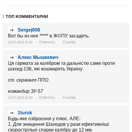
ТОП КОММЕНТАРИИ
Sergej008
+9
Вот бы из нее ***** в Ж©ПУ засадить.
Ответить
Ссылка
14.07.2023 11:42
Алекс Мышкевич
+8
Ця гармата за калібром та дальністю саме проти
шахед-136, які кошмарять Україну
ст. сержант ППО
командир ЗУ-57
Ответить
Ссылка
14.07.2023 11:54
1turok
+5
Будь-яке озброєння у плюс. АЛЕ:
1. Для знищення Шахедов у рази ефективніші
скорострільні спарки калібру до 12 мм.