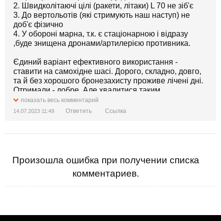
2. Швидколітаючі цілі (ракети, літаки) L 70 не зіб'є
3. До вертольотів (які стримують наш наступ) не
доб'є фізично
4. У обороні марна, т.к. є стаціонарною і відразу
,буде знищена дронами/артилерією противника.
Єдиний варіант ефективного використання -
ставити на самохідне шасі. Дорого, складно, довго,
та й без хорошого бронезахисту проживе лічені дні.
Отримали - добре. Але хвалитися таким
"озброєнням" безглуздо.
показать весь комментарий
Ответить
Ссылка
14.07.2023 11:49
Произошла ошибка при получении списка
комментариев.