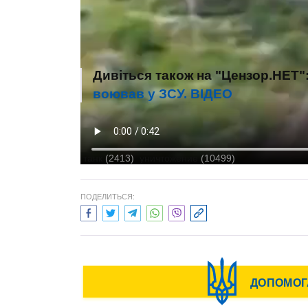
Дивіться також на "Цензор.НЕТ"
воював у ЗСУ. ВIДЕО
Автор:
Христина Бедрик
танк
(2413)
уничтожение
(10499)
ПОДЕЛИТЬСЯ: