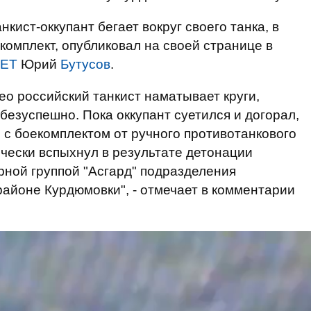
кист-оккупант бегает вокруг своего танка, в
комплект, опубликовал на своей странице в
НЕТ
Юрий
Бутусов
.
ео российский танкист наматывает круги,
 безуспешно. Пока оккупант суетился и догорал,
 с боекомплектом от ручного противотанкового
чески вспыхнул в результате детонации
рной группой "Асгард" подразделения
районе Курдюмовки", - отмечает в комментарии