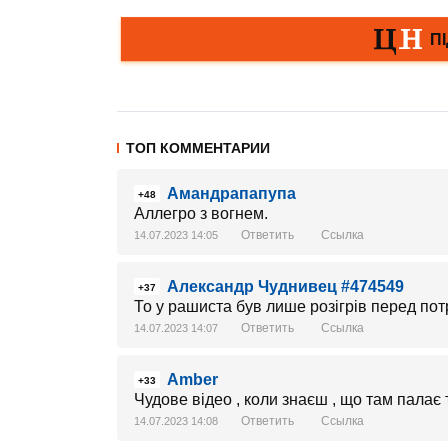
ТОП КОММЕНТАРИИ
Амандрапапупа
+48
Аллегро з вогнем.
Ответить
Ссылка
14.07.2023 14:05
Александр Чуднивец #474549
+37
То у рашиста був лише розігрів перед пот
Ответить
Ссылка
14.07.2023 14:07
Amber
+33
Чудове відео , коли знаєш , що там палає 
Ответить
Ссылка
14.07.2023 14:08