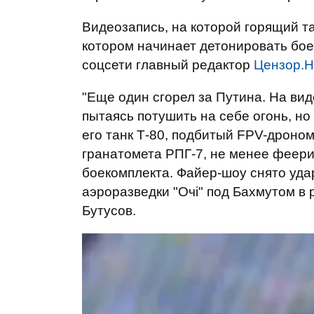
Видеозапись, на которой горящий тан
котором начинает детонировать бое
соцсети главный редактор
Цензор.
"Еще один сгорел за Путина. На вид
пытаясь потушить на себе огонь, но
его танк Т-80, подбитый FPV-дроном
гранатомета РПГ-7, не менее феери
боекомплекта. Файер-шоу снято уда
аэроразведки "Очі" под Бахмутом в 
Бутусов.