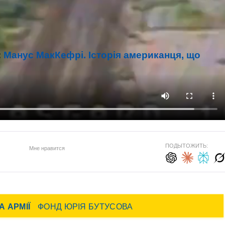
:
Манус МакКефрі. Історія американця, що
ПОДЫТОЖИТЬ:
Мне нравится