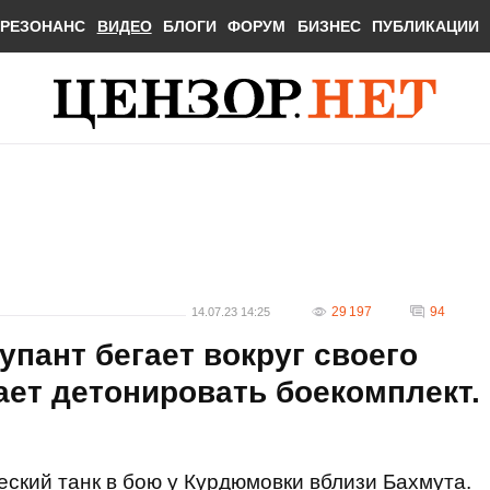
РЕЗОНАНС
ВИДЕО
БЛОГИ
ФОРУМ
БИЗНЕС
ПУБЛИКАЦИИ
29 197
94
14.07.23 14:25
пант бегает вокруг своего
нает детонировать боекомплект.
ский танк в бою у Курдюмовки вблизи Бахмута.