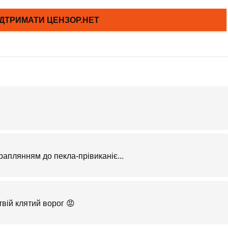
раплянням до пекла-прівиканіє...
твій клятий ворог 😡