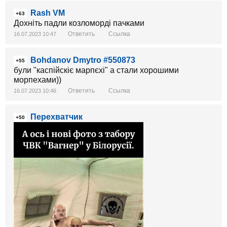
Rash VM
+63
Дохніть падли козломорді пачками
Ответить
Ссылка
16.07.2023 10:47
Bohdanov Dmytro #550873
+55
були "каспійскіє марпєхі" а стали хорошими
морпехами))
Ответить
Ссылка
16.07.2023 10:46
Перехватчик
+50