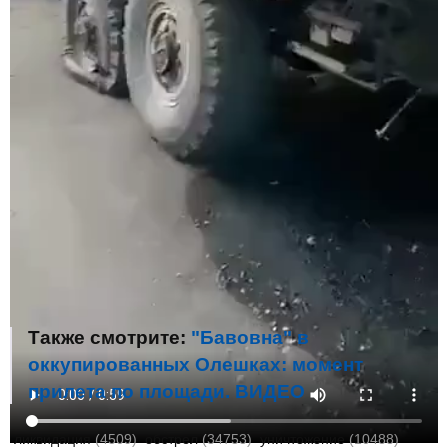
Также смотрите:
"Бавовна" в
оккупированных Олешках: момент
прилета по площади. ВИДЕО
ликвидация
(4509)
обстрел
(34753)
уничтожение
(10488)