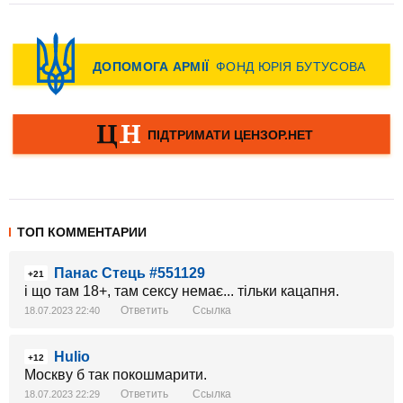
ТОП КОММЕНТАРИИ
Панас Стець #551129
+21
і що там 18+, там сексу немає... тільки кацапня.
Ответить
Ссылка
18.07.2023 22:40
Hulio
+12
Москву б так покошмарити.
Ответить
Ссылка
18.07.2023 22:29