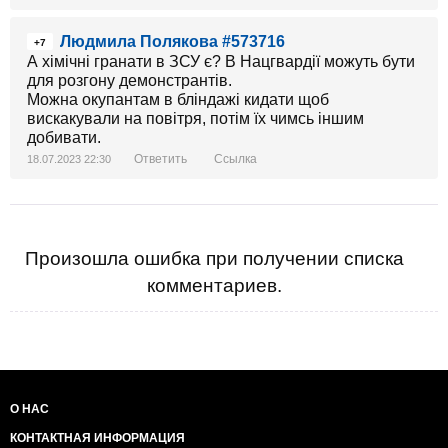
Людмила Полякова #573716
+7
А хімічні гранати в ЗСУ є? В Нацгвардії можуть бути
для розгону демонстрантів.
Можна окупантам в бліндажі кидати щоб
вискакували на повітря, потім їх чимсь іншим
добивати.
Ответить
Ссылка
18.07.2023 22:30
Произошла ошибка при получении списка
комментариев.
О НАС
КОНТАКТНАЯ ИНФОРМАЦИЯ