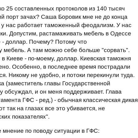
ко 25 составленных протоколов из 140 тысяч
й порт зачах? Саша Боровик мне не до конца
е у нас работает таможенный феодализм. У нас
оки. Допустим, растамаживать мебель в Одессе
 - доллар. Почему? Потому что
у мебель. А там можно себе больше "сорвать".
 в Киеве - по-моему, доллар. Киевская таможня
жено. Особенно, в последнее время пострадали
ся. Никому не удобно, и потоки перекинули туда.
а (з
аместитель главы Государственной
ему обсуждал, и он меня поддерживает. Глава
мента ГФС - ред.) - обычная классическая дикая
т так на глазах все это убивается, не
ких показателях".
 мнение по поводу ситуации в ГФС: