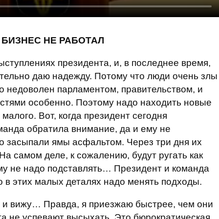
 БИЗНЕС НЕ РАБОТАЛ
ыступлениях президента, и, в последнее время,
ительно даю надежду. Потому что люди очень злы
то недоволен парламентом, правительством, и
астями особенно. Поэтому надо находить новые
с малого. Вот, когда президент сегодня
манда обратила внимание, да и ему не
ко засыпали ямы асфальтом. Через три дня их
? На самом деле, к сожалению, будут ругать как
ому не надо подставлять… Президент и команда
о в этих малых деталях надо менять подходы.
и и вижу… Правда, я приезжаю быстрее, чем они
а не успевают высыхать. Это бюрократическая