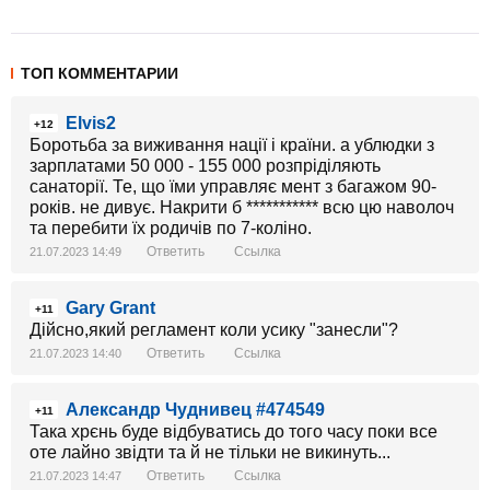
ТОП КОММЕНТАРИИ
Elvis2
+12
Боротьба за виживання нації і країни. а ублюдки з
зарплатами 50 000 - 155 000 розпріділяють
санаторії. Те, що їми управляє мент з багажом 90-
років. не дивує. Накрити б *********** всю цю наволоч
та перебити їх родичів по 7-коліно.
Ответить
Ссылка
21.07.2023 14:49
Gary Grant
+11
Дійсно,який регламент коли усику "занесли"?
Ответить
Ссылка
21.07.2023 14:40
Александр Чуднивец #474549
+11
Така хрєнь буде відбуватись до того часу поки все
оте лайно звідти та й не тільки не викинуть...
Ответить
Ссылка
21.07.2023 14:47