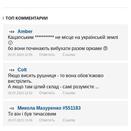
ТОП КОММЕНТАРИИ
Amber
+24
Кацапським *********** не місце на українській землі
🙁
бо вони починають вибухати разом орками 😠
Ответить
Ссылка
29.07.2023 12:55
Colt
+14
Якщо висить рушниця - то вона обов'язково
вистрілить.
А якщо там цілий склад - самі розумієте ...
Ответить
Ссылка
29.07.2023 12:52
Микола Мазуренко #551183
+11
То він і був тичасовим
Ответить
Ссылка
29.07.2023 13:06