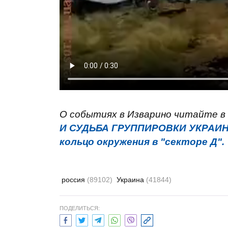
О событиях в Изварино читайте в
И СУДЬБА ГРУППИРОВКИ УКРАИ
кольцо окружения в "секторе Д".
россия
(89102)
Украина
(41844)
ПОДЕЛИТЬСЯ: