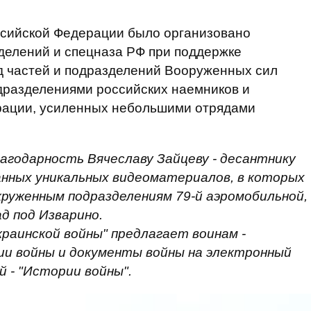
ссийской Федерации было организовано
делений и спецназа РФ при поддержке
д частей и подразделений Вооруженных сил
дразделениями российских наемников и
рации, усиленных небольшими отрядами
годарность Вячеславу Зайцеву - десантнику
анных уникальных видеоматериалов, в которых
окруженным подразделениям 79-й аэромобильной,
ад под Изварино.
раинской войны" предлагает воинам -
и войны и документы войны на электронный
й - "Истории войны".