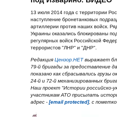
13 июля 2014 года с территории Ро
наступление бронетанковых подраз
артиллерии против наших войск. Ря
Украины оказались блокированы по
регулярных войск Российской Феде
террористов "ЛНР" и "ДНР".
Редакция
Цензор.НЕТ
выражает бла
79-й бригады за предоставление д
показано как сбрасывались грузы 
24-й и 72-й механизированных бриг
Наш проект "Истории российско-ук
участникам АТО присылать истори
адрес -
[email protected]
, с пометко