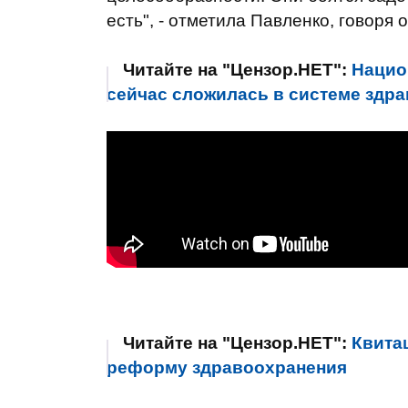
есть", - отметила Павленко, говоря 
Читайте на "Цензор.НЕТ":
Нацио
сейчас сложилась в системе здр
Читайте на "Цензор.НЕТ":
Квита
реформу здравоохранения