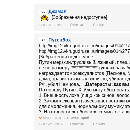
Джамал
+26
[Зображення недоступне]
Ответить
Ссылка
17.07.2015 23:18
Путенбох
+25
http://img12.vkrugudruzei.ru/images/014/2
http://img12.vkrugudruzei.ru/images/014/2
[Зображення недоступне]
Путин мерзкий,трусливый, лживый, плеши
не по размеру, *************** туфлях на 
награждает гомосексуалистов (Пескова, 
дома, травит газом заложников, убивает 
РФ, убил Немцова, ....
Ватерасты, как вы
По поводу Путин -Х..йло могу обосновать:
1. Внешность лоха (лицо крысиное, волосы 
2. Закомплексован (зачесывает остатки м
для омоложения, нормальному мужику это
3. На старости лет бросило семью, остав
4. Не держит своего слова, говорит не пр
показать весь комментарий
5. Целует мальчика на улице в живот, ни 
Ответить
Ссылка
17.07.2015 23:09
6. Труслив, обидчив и мстителен;