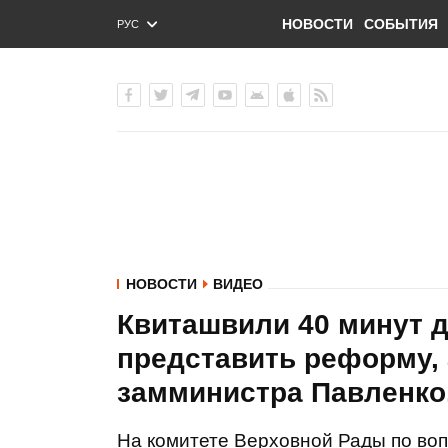
НОВОСТИ
СОБЫТИЯ
РУС
ENG
УКР
НОВОСТИ
ВИДЕО
Квиташвили 40 минут д
представить реформу, 
замминистра Павленко
На комитете Верховной Рады по во