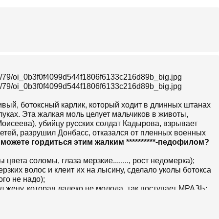
77/79/oi_0b3f0f4099d544f1806f6133c216d89b_big.jpg
77/79/oi_0b3f0f4099d544f1806f6133c216d89b_big.jpg
вый, ботоксный карлик, который ходит в длинных штанах
каблуках. Эта жалкая моль целует мальчиков в животы,
Моисеева), убийцу русских солдат Кадырова, взрывает
детей, разрушил Донбасс, отказался от пленных военных
 можете гордиться этим жалким **********-педофилом?
цвета соломы, глаза мерзкие........, рост недомерка);
ерзких волос и клеит их на лысину, сделало уколы ботокса
го не надо);
ил жену, которая далеко не молода, так поступает МРАЗЬ;
авду (в Крыму солдат России нет, потом сказало были);
один нормальный мужик такого не сделает;