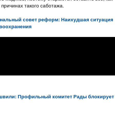
о причинах такого саботажа.
нальный совет реформ: Наихудшая ситуация
авоохранения
швили: Профильный комитет Рады блокирует