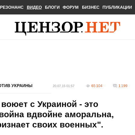
РЕЗОНАНС
ВИДЕО
БЛОГИ
ФОРУМ
БИЗНЕС
ПУБЛИКАЦИИ
ОТИВ УКРАИНЫ
65 104
1 199
20.07.15 01:57
воюет с Украиной - это
война вдвойне аморальна,
ризнает своих военных".