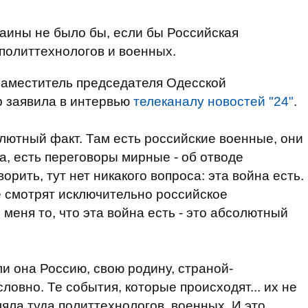
раины не было бы, если бы Российская
политтехнологов и военных.
 заместитель председателя Одесской
 заявила в интервью
телеканалу новостей "24"
.
олютный факт. Там есть российские военные, они
ка, есть переговоры мирные - об отводе
ворить, тут нет никакого вопроса: эта война есть.
е смотрят исключительно российское
 меня то, что эта война есть - это абсолютный
ли она Россию, свою родину, страной-
ловно. Те события, которые происходят... их не
яла туда политтехнологов, военных. И это