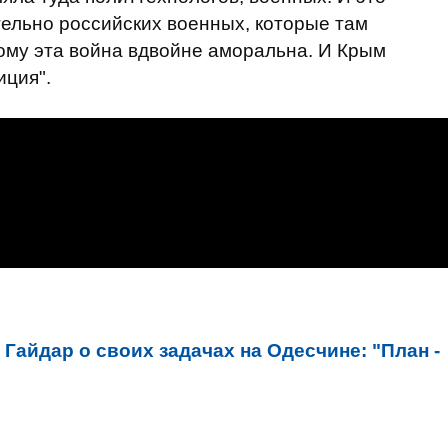
тельно российских военных, которые там
тому эта война вдвойне аморальна. И Крым
иция".
Гайдар о своих задачах на Одесчине: "План -