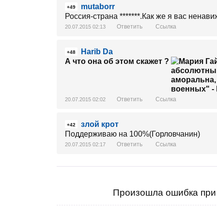
mutaborr
+49
Россия-страна *******.Как же я вас ненав
Ответить
Ссылка
20.07.2015 02:13
Harib Da
+48
А что она об этом скажет ?
Ответить
Ссылка
20.07.2015 02:02
злой крот
+42
Поддерживаю на 100%(Горловчанин)
Ответить
Ссылка
20.07.2015 02:17
Произошла ошибка при 