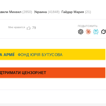
швили Михеил
(2850)
Украина
(41848)
Гайдар Мария
(21)
ПОДЫТОЖИТЬ:
Мне нравится
79