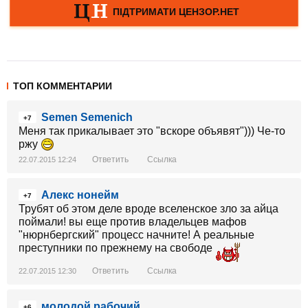
ТОП КОММЕНТАРИИ
Semen Semenich
+7
Меня так прикалывает это "вскоре объявят"))) Че-то
ржу
Ответить
Ссылка
22.07.2015 12:24
Алекс нонейм
+7
Трубят об этом деле вроде вселенское зло за айца
поймали! вы еще против владельцев мафов
"нюрнбергский" процесс начните! А реальные
преступники по прежнему на свободе
Ответить
Ссылка
22.07.2015 12:30
молодой рабочий
+6